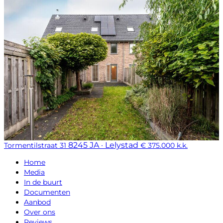
8245 JA · Lelystad
Tormentilstraat 31
€ 375.000 k.k.
Home
Media
In de buurt
Documenten
Aanbod
Over ons
Reviews