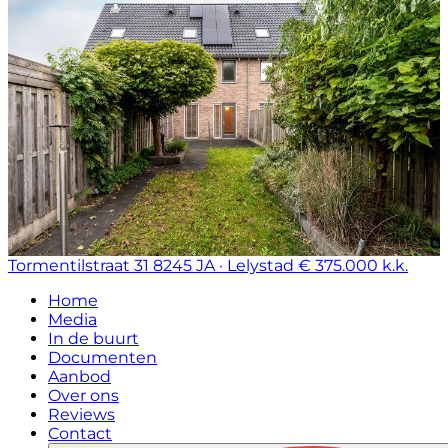
Tormentilstraat 31
8245 JA · Lelystad
€ 375.000 k.k.
Home
Media
In de buurt
Documenten
Aanbod
Over ons
Reviews
Contact