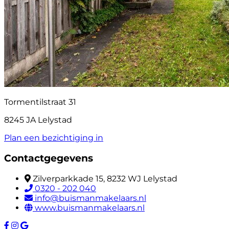
Tormentilstraat 31
8245 JA Lelystad
Plan een bezichtiging in
Contactgegevens
Zilverparkkade 15, 8232 WJ Lelystad
0320 - 202 040
info@buismanmakelaars.nl
www.buismanmakelaars.nl