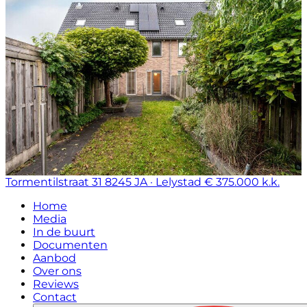
Tormentilstraat 31
8245 JA · Lelystad
€ 375.000 k.k.
Home
Media
In de buurt
Documenten
Aanbod
Over ons
Reviews
Contact