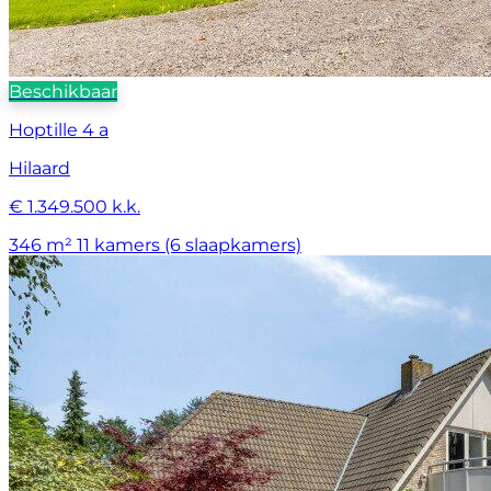
Beschikbaar
Hoptille 4 a
Hilaard
€ 1.349.500 k.k.
346 m²
11 kamers (6 slaapkamers)