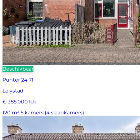
Beschikbaar
Punter 24 71
Lelystad
€ 385.000 k.k.
120 m²
5 kamers (4 slaapkamers)