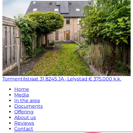
Tormentilstraat 31
8245 JA · Lelystad
€ 375.000 k.k.
Home
Media
In the area
Documents
Offering
About us
Reviews
Contact