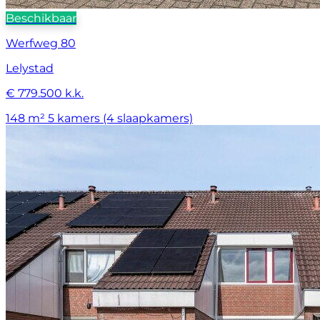
Beschikbaar
Werfweg 80
Lelystad
€ 779.500 k.k.
148 m²
5 kamers (4 slaapkamers)