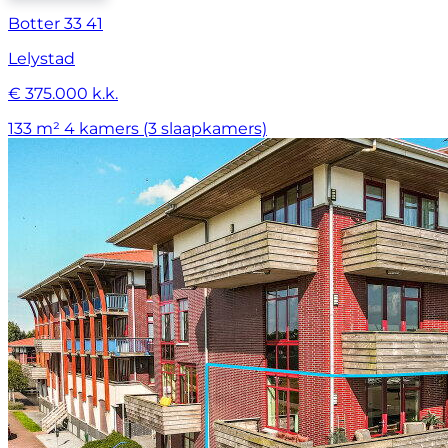
Botter 33 41
Lelystad
€ 375.000 k.k.
133 m²
4 kamers (3 slaapkamers)