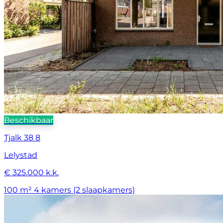
Beschikbaar
Tjalk 38 8
Lelystad
€ 325.000 k.k.
100 m²
4 kamers (2 slaapkamers)