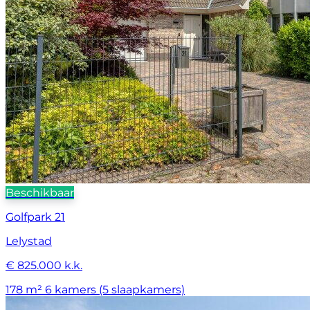
Beschikbaar
Golfpark 21
Lelystad
€ 825.000 k.k.
178 m²
6 kamers (5 slaapkamers)