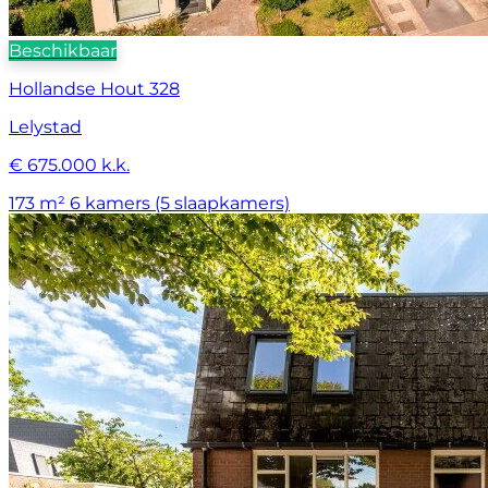
Beschikbaar
Hollandse Hout 328
Lelystad
€ 675.000 k.k.
173 m²
6 kamers (5 slaapkamers)